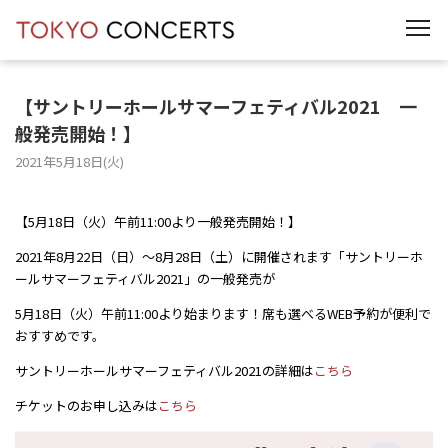
t
o
g
g
l
e
【サントリーホールサマーフェティバル2021 一
n
般発売開始！】
a
v
i
2021年5月18日(火)
g
a
t
i
【5月18日（火）午前11:00より一般発売開始！】
o
n
2021年8月22日（日）～8月28日（土）に開催されます「サントリーホ
ールサマーフェティバル2021」の一般発売が
5月18日（火）午前11:00より始まります！席も選べるWEB予約が便利で
おすすめです。
サントリーホールサマーフェティバル2021の詳細は
こちら
チケットのお申し込みは
こちら