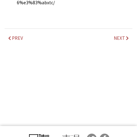
6%e3%83%abxtc/
PREV
NEXT