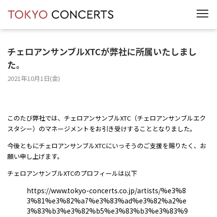
t
o
g
g
l
e
チェロアンサンブルXTCが弊社に所属いたしまし
n
た。
a
v
i
2021年10月1日(金)
g
a
t
i
o
このたび弊社では、チェロアンサンブルXTC（チェロアンサンブルエク
n
スタシー）のマネージメントをお引き受けすることとなりました。
今後ともにチェロアンサンブルXTCにいっそうのご支援を賜りたく、お
願い申し上げます。
チェロアンサンブルXTCのプロフィールは以下
https://www.tokyo-concerts.co.jp/artists/%e3%8
3%81%e3%82%a7%e3%83%ad%e3%82%a2%e
3%83%b3%e3%82%b5%e3%83%b3%e3%83%9