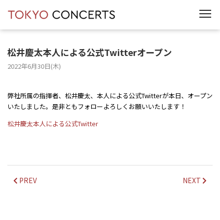
t
o
g
g
l
e
松井慶太本人による公式Twitterオープン
n
a
2022年6月30日(木)
v
i
g
a
弊社所属の指揮者、松井慶太、本人による公式Twitterが本日、オープン
t
いたしました。是非ともフォローよろしくお願いいたします！
i
o
n
松井慶太本人による公式Twitter
PREV
NEXT