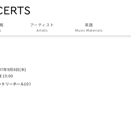
報
アーティスト
楽譜
s
Artsits
Music Materials
すべてのアーティスト
All Artsits
作曲家
Composers
07年9月6日(木)
演奏家
 15:00
Musicians
ントリーホール(小）
演奏団体
Groups
歌人・劇作家
Poet, Playwright
協力アーティスト
Associated Artists