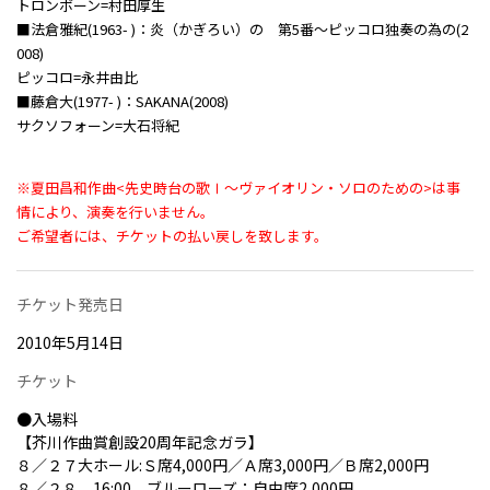
トロンボーン=村田厚生
■法倉雅紀(1963- )：炎（かぎろい）の 第5番～ピッコロ独奏の為の(2
008)
ピッコロ=永井由比
■藤倉大(1977- )：SAKANA(2008)
サクソフォーン=大石将紀
※夏田昌和作曲<先史時台の歌Ⅰ～ヴァイオリン・ソロのための>は事
情により、演奏を行いません。
ご希望者には、チケットの払い戻しを致します。
チケット発売日
2010年5月14日
チケット
●入場料
【芥川作曲賞創設20周年記念ガラ】
８／２７大ホール:Ｓ席4,000円／Ａ席3,000円／Ｂ席2,000円
８／２８ 16:00 ブルーローズ：自由席2,000円