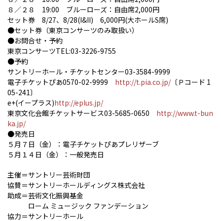
８／２８ 19:00 ブルーローズ：自由席2,000円
セット券 8/27、8/28(I&II) 6,000円(大ホールS席)
●セット券（東京コンサーツのみ取扱い）
●お問合せ・予約
東京コンサーツTEL:03-3226-9755
●予約
サントリーホール・チケットセンター03-3584-9999
電子チケットぴあ0570-02-9999
http://t.pia.co.jp/
〔Ｐコード 1
05-241〕
e+(イープラス)
http://eplus.jp/
東京文化会館チケットサービス03-5685-0650
http://www.t-bun
ka.jp/
●発売日
５月７日（金）：電子チケットぴあプレリザーブ
５月１４日（金）：一般発売日
主催＝サントリー芸術財団
協賛＝サントリーホールディングス株式会社
助成＝芸術文化振興基金
ローム ミュージック ファンデーション
協力＝サントリーホール