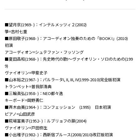
■望月京(1969- )：インテルメッツィ２(2002)
箏=吉村七重
■原田敬子(1968- )：アコーディオン独奏のための「BOOK I」(2010)
初演
アコーディオン=シュテファン・フッソング
■夏田昌和(1968- )：先史時代の歌I～ヴァイオリン・ソロのための(199
9)
ヴァイオリン=甲斐史子
■山本裕之(1967- )：パルラータI, II, III, IV(1999-2010)完全版初演
トランペット=曽我部清典
■三輪眞弘(1958- )：NEO都々逸
キーボード=岡野勇仁
■斉木由美(1964- )：コンフェッション (1995) 日本初演
ピアノ=山田武彦
■糀場富美子(1952- )：ルブリョフの扉(2004)
ヴァイオリン=戸田弥生
■小出稚子(1982- )：西新宿ブルース(2008/2010)改訂版初演