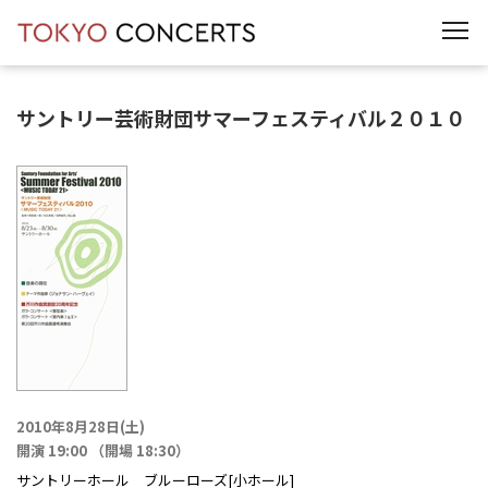
t
o
g
g
l
e
サントリー芸術財団サマーフェスティバル２０１０
n
a
v
i
g
a
t
i
o
n
2010年8月28日(土)
開演 19:00 （開場 18:30）
サントリーホール ブルーローズ[小ホール]