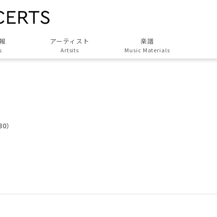
報
アーティスト
楽譜
s
Artsits
Music Materials
すべてのアーティスト
All Artsits
作曲家
Composers
演奏家
:30）
Musicians
演奏団体
Groups
歌人・劇作家
Poet, Playwright
協力アーティスト
Associated Artists