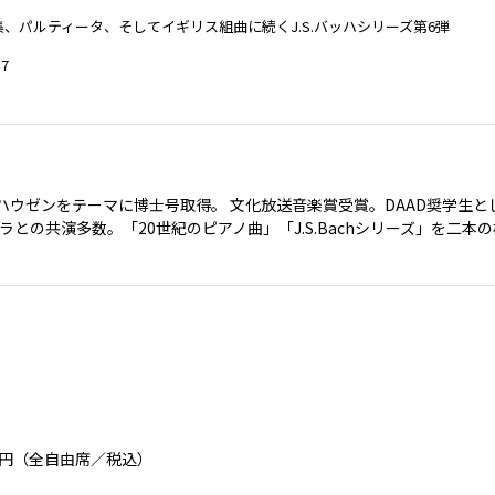
、パルティータ、そしてイギリス組曲に続くJ.S.バッハシリーズ第6弾
7
ハウゼンをテーマに博士号取得。 文化放送音楽賞受賞。DAAD奨学生
との共演多数。「20世紀のピアノ曲」「J.S.Bachシリーズ」を二本
0円（全自由席／税込）