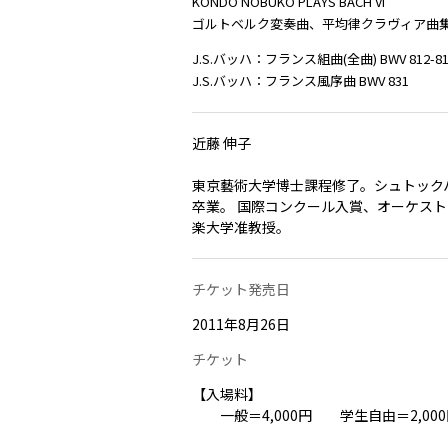
KONDO NOBUKO PLAYS BACH VI
ゴルトベルク変奏曲、平均律クラヴィア曲集
J.S.バッハ：フランス組曲(全曲) BWV 812-81
J.S.バッハ：フランス風序曲 BWV 831
近藤 伸子
東京藝術大学博士課程修了。シュトック
卒業。 国際コンクール入賞、オーケストラ
楽大学准教授。
チケット発売日
2011年8月26日
チケット
【入場料】
一般＝4,000円 学生自由＝2,00