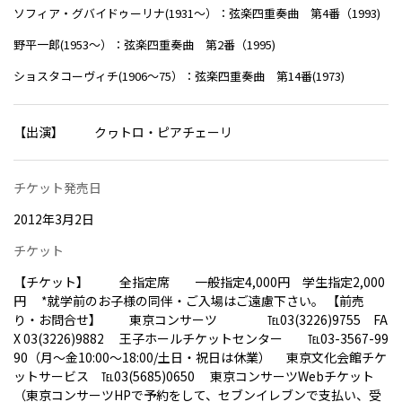
ソフィア・グバイドゥーリナ(1931～）：弦楽四重奏曲 第4番（1993)
野平一郎(1953～）：弦楽四重奏曲 第2番（1995)
ショスタコーヴィチ(1906～75）：弦楽四重奏曲 第14番(1973)
【出演】 クヮトロ・ピアチェーリ
チケット発売日
2012年3月2日
チケット
【チケット】 全指定席 一般指定4,000円 学生指定2,000
円 *就学前のお子様の同伴・ご入場はご遠慮下さい。 【前売
り・お問合せ】 東京コンサーツ ℡03(3226)9755 FA
X 03(3226)9882 王子ホールチケットセンター ℡03-3567-99
90（月～金10:00～18:00/土日・祝日は休業） 東京文化会館チケ
ットサービス ℡03(5685)0650 東京コンサーツWebチケット
（東京コンサーツHPで予約をして、セブンイレブンで支払い、受