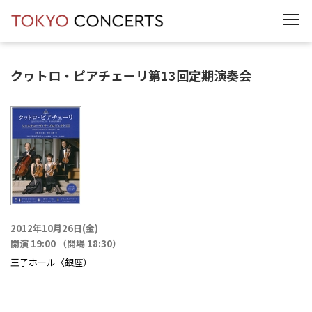
t
o
g
g
l
e
クヮトロ・ピアチェーリ第13回定期演奏会
n
a
v
i
g
a
t
i
o
n
2012年10月26日(金)
開演 19:00 （開場 18:30）
王子ホール〈銀座）