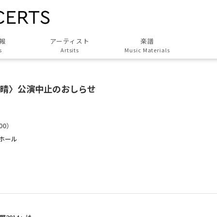
報
アーティスト
楽譜
s
Artsits
Music Materials
すべてのアーティスト
All Artsits
素晴〉公演中止のおしらせ
作曲家
Composers
演奏家
:00）
Musicians
ホール
演奏団体
Groups
歌人・劇作家
Poet, Playwright
協力アーティスト
Associated Artists