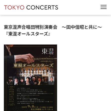
t
o
g
g
l
e
東京混声合唱団特別演奏会 ～田中信昭と共に～
n
a
『東混オールスターズ』
v
i
g
a
t
i
o
n