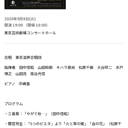
2020年9月8日(火)
開演 19:00 （開場 18:00）
東京芸術劇場コンサートホール
合唱 東京混声合唱団
指揮者 田中信昭 山田和樹 キハラ良尚 松原千振 大谷研二 水戸
博之 山田茂 高谷光信
ピアノ 中嶋香
プログラム
・三善晃：「やがて秋…」（田中信昭）
・間宮芳生：「5つのピエタ」より「火と草の賦」「血の花」（松原千