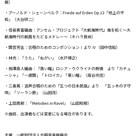
振）
・アーノルド・シェーンベルク：Friede auf Erden Op.13「地上の平
和」（大谷研二）
・信長貴富編曲：アンセム・プロジェクト『大航海時代』海を拓く〜大
航海時代の航路をたどるメドレー〜（キハラ良尚）
・間宮芳生：合唱のためのコンポジションⅠより Ⅳ（田中信昭）
・林光：「うた」「ねがい」（水戸博之）
・相澤直人編曲：『黒い瞳』ロシア・ウクライナの熱情 より「カチュ
ーシャ」「一週間」「トロイカ」「黒い瞳」（高谷光信）
・三善晃：混声合唱のための『五つの日本民謡』より 「五ッ木の子守
唄」「ソーラン節」（山田茂）
・上田真樹：「Melodies in Ravel」（山田和樹）
※曲目、出演者などは変更になる場合があります。
主催 一般財団法人合唱音楽振興会