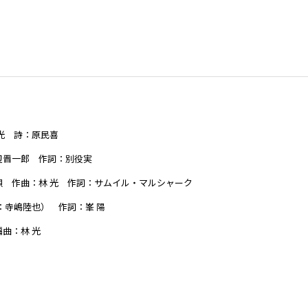
光 詩：原民喜
辺晋一郎 作詞：別役実
 作曲：林 光 作詞：サムイル・マルシャーク
：寺嶋陸也） 作詞：峯 陽
曲：林 光