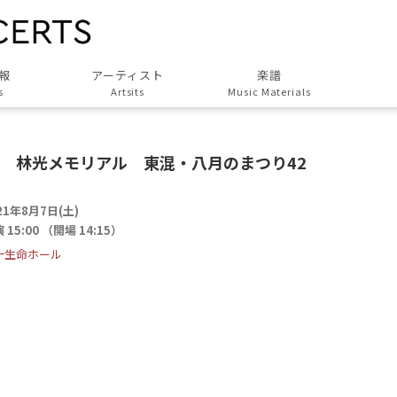
報
アーティスト
楽譜
s
Artsits
Music Materials
すべてのアーティスト
All Artsits
会 林光メモリアル 東混・八月のまつり42
作曲家
Composers
21年8月7日(土)
演奏家
 15:00 （開場 14:15）
Musicians
一生命ホール
演奏団体
Groups
歌人・劇作家
Poet, Playwright
協力アーティスト
Associated Artists