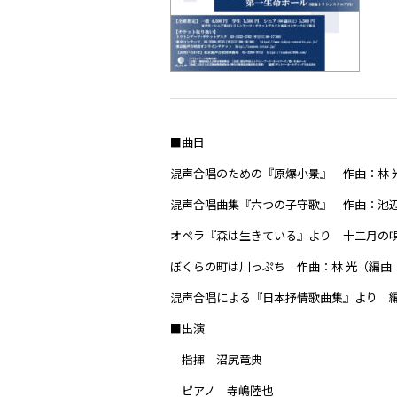
■曲目
混声合唱のための『原爆小景』 作曲：林 
混声合唱曲集『六つの子守歌』 作曲：池
オペラ『森は生きている』より 十二月の唄
ぼくらの町は川っぷち 作曲：林 光（編曲
混声合唱による『日本抒情歌曲集』より 編
■出演
指揮 沼尻竜典
ピアノ 寺嶋陸也