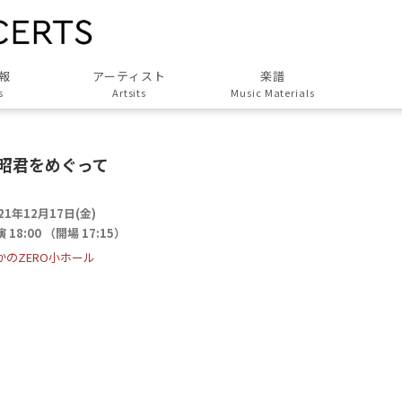
報
アーティスト
楽譜
s
Artsits
Music Materials
すべてのアーティスト
All Artsits
王昭君をめぐって
作曲家
Composers
21年12月17日(金)
演奏家
 18:00 （開場 17:15）
Musicians
かのZERO小ホール
演奏団体
Groups
歌人・劇作家
Poet, Playwright
協力アーティスト
Associated Artists