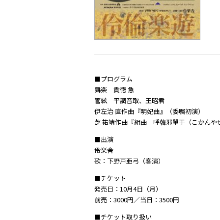
■プログラム
舞楽 貴徳 急
管絃 平調音取、王昭君
伊左治 直作曲『明妃曲』（委嘱初演）
芝 祐靖作曲『組曲 呼韓邪單于（こかんや
■出演
伶楽舎
歌：下野戸亜弓（客演）
■チケット
発売日：10月4日（月）
前売：3000円／当日：3500円
■チケット取り扱い