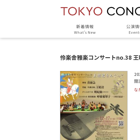
新着情報
公演情
What’s New
Event
伶楽舎雅楽コンサートno.38 
20
開演
な