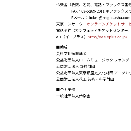
伶楽舎（枚数、名前、電話・ファックス番
FAX：03-5269-2011 ＊ファックスのみ
Eメール：ticket@reigakusha.com（1
東京コンサーツ
オンラインチケットサー
電話予約（カンフェティチケットセンター）0120
e +（イープラス）
http://eee.eplus.co.jp/
■助成
芸術文化振興基金
公益財団法人ロームミュージック ファンデ
公益財団法人 野村財団
公益財団法人東京都歴史文化財団 アーツカ
公益財団法人花王 芸術・科学財団
■企画主催
一般社団法人伶楽舎