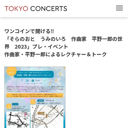
t
o
g
g
l
e
ワンコインで聞ける‼
n
a
「そらのおと うみのいろ 作曲家 平野一郎の世
v
界 2023」プレ・イベント
i
g
作曲家・平野一郎によるレクチャー＆トーク
a
t
i
o
n