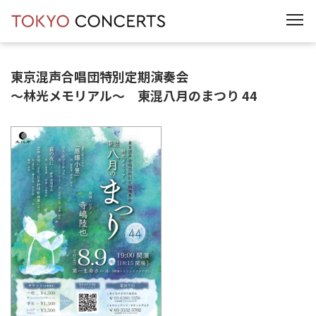
t
o
g
g
l
e
東京混声合唱団特別定期演奏会
n
a
～林光メモリアル～ 東混八月のまつり 44
v
i
g
a
t
i
o
n