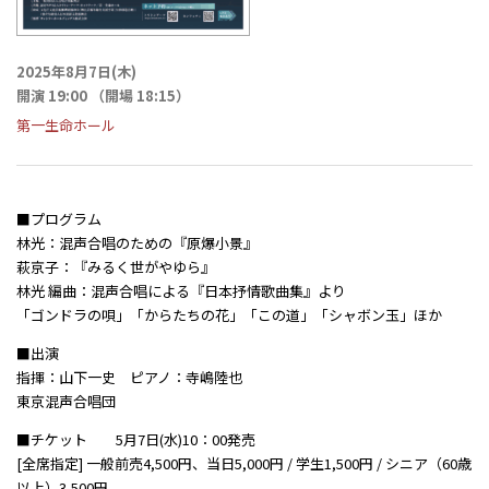
2025年8月7日(木)
開演 19:00 （開場 18:15）
第一生命ホール
■プログラム
林光：混声合唱のための『原爆小景』
萩京子：『みるく世がやゆら』
林光 編曲：混声合唱による『日本抒情歌曲集』より
「ゴンドラの唄」「からたちの花」「この道」「シャボン玉」ほか
■出演
指揮：山下一史 ピアノ：寺嶋陸也
東京混声合唱団
■チケット 5月7日(水)10：00発売
[全席指定] 一般前売4,500円、当日5,000円 / 学生1,500円 / シニア（60歳
以上）3,500円