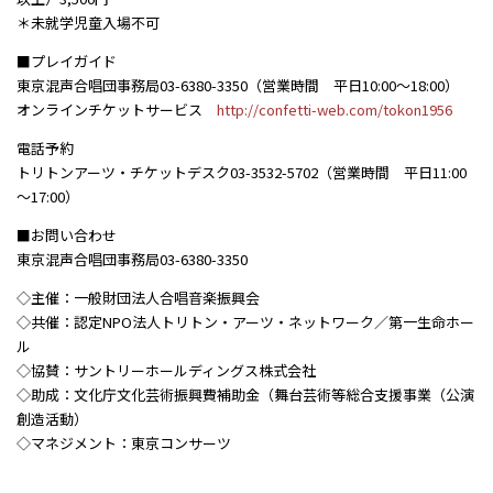
＊未就学児童入場不可
■プレイガイド
東京混声合唱団事務局03-6380-3350（営業時間 平日10:00～18:00）
オンラインチケットサービス
http://confetti-web.com/tokon1956
電話予約
トリトンアーツ・チケットデスク03-3532-5702（営業時間 平日11:00
～17:00）
■お問い合わせ
東京混声合唱団事務局03-6380-3350
◇主催：一般財団法人合唱音楽振興会
◇共催：認定NPO法人トリトン・アーツ・ネットワーク／第一生命ホー
ル
◇協賛：サントリーホールディングス株式会社
◇助成：文化庁文化芸術振興費補助金（舞台芸術等総合支援事業（公演
創造活動）
◇マネジメント：東京コンサーツ