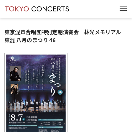
t
o
g
g
l
e
東京混声合唱団特別定期演奏会 林光メモリアル
n
a
東混 八月のまつり 46
v
i
g
a
t
i
o
n