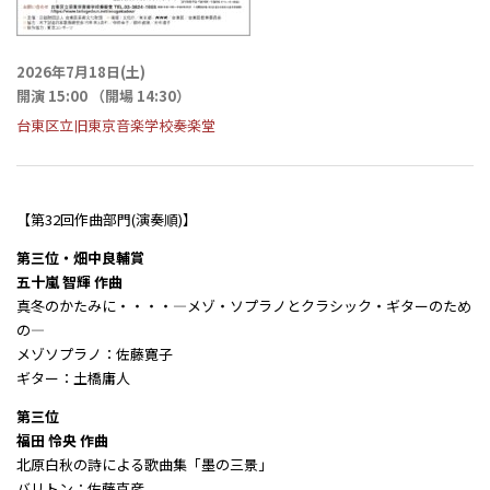
2026年7月18日(土)
開演 15:00 （開場 14:30）
台東区立旧東京音楽学校奏楽堂
【第32回作曲部門(演奏順)】
第三位・畑中良輔賞
五十嵐 智輝 作曲
真冬のかたみに・・・・―メゾ・ソプラノとクラシック・ギターのため
の―
メゾソプラノ：佐藤寛子
ギター：土橋庸人
第三位
福田 怜央 作曲
北原白秋の詩による歌曲集「墨の三景」
バリトン：佐藤克彦