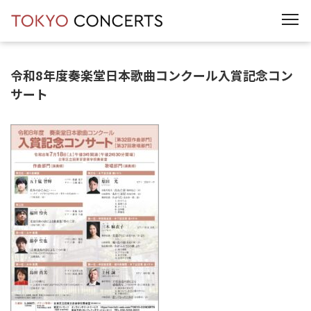
t
o
g
g
l
e
令和8年度奏楽堂日本歌曲コンクール入賞記念コン
n
a
サート
v
i
g
a
t
i
o
n