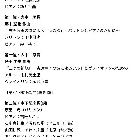
ピアノ：新井千晶
第一位・大中 恩賞
藤中 聖也 作曲
「志樹逸馬の詩による三つの歌」～バリトンとピアノのために～
バリトン：田中雅史
ピアノ：森 裕子
第一位・大中 恩賞
島田 尚美 作曲
『三つの祈り』―吉原幸子の詩によるアルトとヴァイオリンのための―
アルト：志村美土里
ヴァイオリン：尾池亜美
【第37回歌唱部門(演奏順)】
第三位・木下記念賞(銅)
原田 光（バリトン）
ピアノ：吉田サハラ
石桁真礼生／汚れた掌（池田克己／詩）
山田耕筰／あわて床屋（北原白秋／詩）
團伊玖磨／わがうた（北山冬一郎／詩）