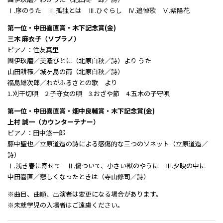
Ⅰ.序のうた Ⅱ.孤独とは Ⅲ.ひぐらし Ⅳ.追悼歌 Ⅴ.紫陽花
第一位・中田喜直賞・木下記念賞(金)
三木 麻衣子（ソプラノ）
ピアノ：住友真里
團伊玖磨／美濃びとに（北原白秋／詩）より うた
山田耕筰／城ヶ島の雨（北原白秋／詩）
福島雄次郎／わがふるさとの歌 より
1.刈干切唄 2.子守女の唄 3.おざや節 4.五木の子守唄
第一位・中田喜直賞・畑中良輔賞・木下記念賞(金)
上村 誠一（カウンターテナー）
ピアノ：田中悠一郎
藤中聖也／立原道造の詩による感傷的な三つのソネット（立原道造／
詩）
Ⅰ.浅き春に寄せて Ⅱ.傷ついて、小さい獣のやうに Ⅲ.夕映の中に
中田喜直／悲しくなったときは（寺山修司／詩）
※曲目、曲順、出演者は変更になる場合があります。
※未就学児の入場者はご遠慮ください。