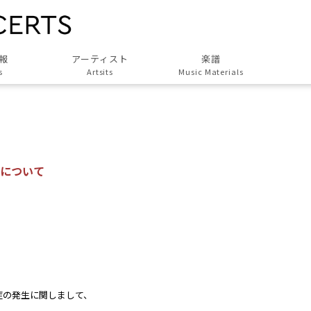
報
アーティスト
楽譜
s
Artsits
Music Materials
すべてのアーティスト
All Artsits
作曲家
Composers
について
演奏家
Musicians
演奏団体
Groups
歌人・劇作家
Poet, Playwright
協力アーティスト
症の発生に関しまして、
Associated Artists