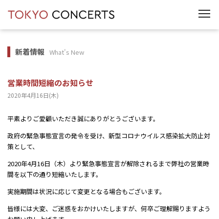
t
o
g
g
l
e
新着情報
What's New
n
a
v
i
営業時間短縮のお知らせ
g
a
2020年4月16日(木)
t
i
o
平素よりご愛顧いただき誠にありがとうございます。
n
政府の緊急事態宣言の発令を受け、新型コロナウイルス感染拡大防止対
策として、
2020年4月16日（木）より緊急事態宣言が解除されるまで弊社の営業時
間を以下の通り短縮いたします。
実施期間は状況に応じて変更となる場合もございます。
皆様には大変、ご迷惑をおかけいたしますが、何卒ご理解賜りますよう