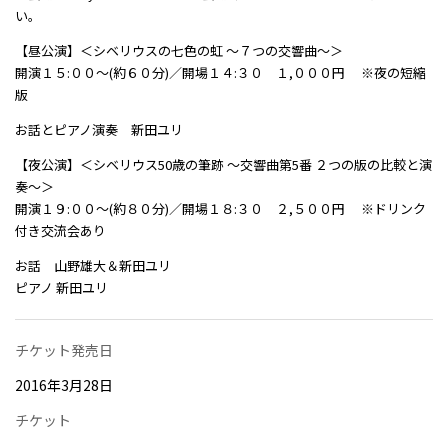
い。
【昼公演】＜シベリウスの七色の虹 ～７つの交響曲～＞
開演１５:００～(約６０分)／開場１４:３０ １,０００円 ※夜の短縮
版
お話とピアノ演奏 新田ユリ
【夜公演】＜シベリウス50歳の筆跡 ～交響曲第5番 ２つの版の比較と演
奏～＞
開演１９:００～(約８０分)／開場１８:３０ ２,５００円 ※ドリンク
付き交流会あり
お話 山野雄大＆新田ユリ
ピアノ 新田ユリ
チケット発売日
2016年3月28日
チケット