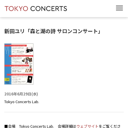
t
o
g
g
l
e
新田ユリ「森と湖の詩 サロンコンサート」
n
a
v
i
g
a
t
i
o
n
2016年6月29日(水)
Tokyo Concerts Lab.
■会場 Tokyo Concerts Lab. 会場詳細は
ウェブサイト
をご覧くださ