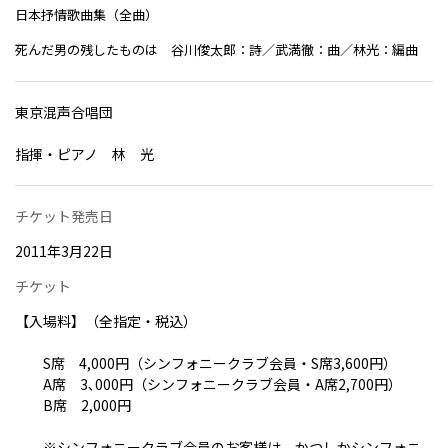
日本抒情歌曲集（全曲）
死んだ男の残したものは 谷川俊太郎：詩／武満徹：曲／林光：編曲
東京混声合唱団
指揮・ピアノ 林 光
チケット発売日
2011年3月22日
チケット
【入場料】（全指定・税込）
S席 4,000円（シンフォニークラブ会員・S席3,600円）
A席 3､000円（シンフォニークラブ会員・A席2,700円）
B席 2,000円
※シンフォニークラブ会員のお客様は、かつしかシンフォニ