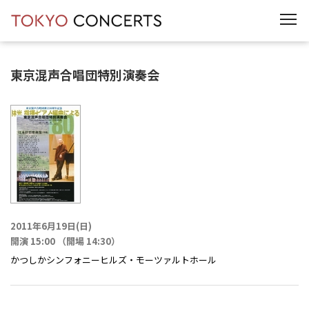
t
o
g
g
l
e
東京混声合唱団特別演奏会
n
a
v
i
g
a
t
i
o
n
2011年6月19日(日)
開演 15:00 （開場 14:30）
かつしかシンフォニーヒルズ・モーツァルトホール