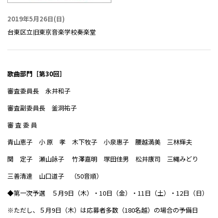
2019年5月26日(日)
台東区立旧東京音楽学校奏楽堂
歌曲部門［第30回］
審査委員長 永井和子
審査副委員長 釜洞祐子
審 査 委 員
青山恵子 小 原 孝 木下牧子 小泉惠子 腰越満美 三林輝夫
関 定子 瀬山詠子 竹澤嘉明 塚田佳男 松井康司 三縄みどり
三善清達 山口道子 （50音順）
◆第一次予選 ５月9日（木）・10日（金）・11日（土）・12日（日）
※ただし、５月9日（木）は応募者多数（180名越）の場合の予備日