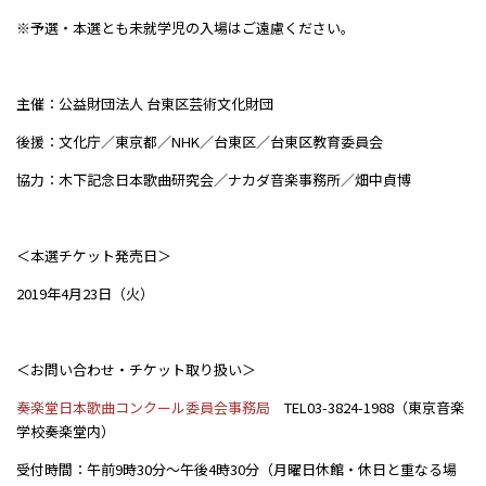
※予選・本選とも未就学児の入場はご遠慮ください。
主催：公益財団法人 台東区芸術文化財団
後援：文化庁／東京都／NHK／台東区／台東区教育委員会
協力：木下記念日本歌曲研究会／ナカダ音楽事務所／畑中貞博
＜本選チケット発売日＞
2019年4月23日（火）
＜お問い合わせ・チケット取り扱い＞
奏楽堂日本歌曲コンクール委員会事務局
TEL03-3824-1988（東京音楽
学校奏楽堂内）
受付時間：午前9時30分～午後4時30分（月曜日休館・休日と重なる場