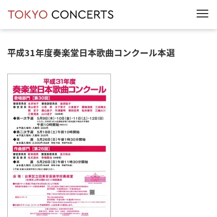
t
o
g
g
l
e
平成31年度奏楽堂日本歌曲コンクール本選
n
a
v
i
g
a
t
i
o
n