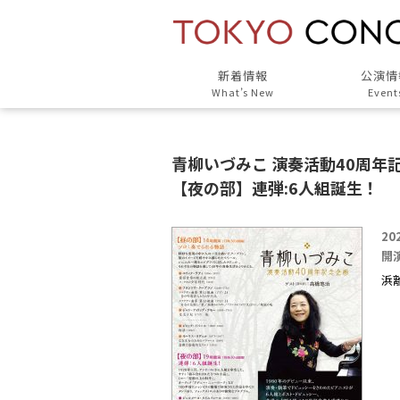
新着情報
公演情
What’s New
Event
青柳いづみこ 演奏活動40周年
【夜の部】連弾:6人組誕生！
20
開演
浜