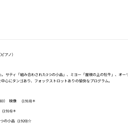
（ピアノ）
名した。サティ「組み合わされた3つの小品」、ミヨー「屋根の上の牡牛」、オー
を中心にタンゴあり、フォックストロットありの愉快なプログラム。
3） 映像 (1918)＊
1916)＊
つの小品 (1920)☆