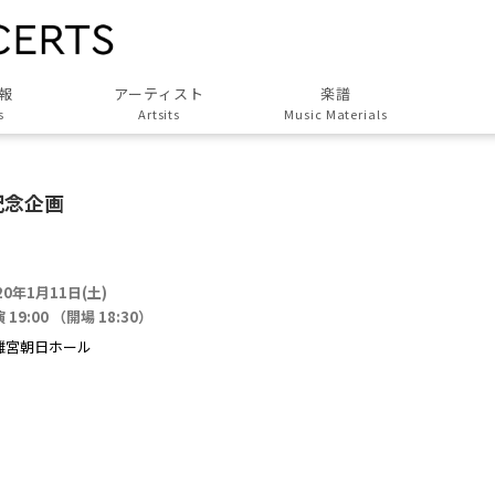
報
アーティスト
楽譜
s
Artsits
Music Materials
すべてのアーティスト
All Artsits
記念企画
作曲家
Composers
演奏家
20年1月11日(土)
Musicians
 19:00 （開場 18:30）
演奏団体
離宮朝日ホール
Groups
歌人・劇作家
Poet, Playwright
協力アーティスト
Associated Artists