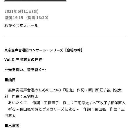
2021年6月11日(金)
開演 19:15 （開場 18:30）
杉並公会堂大ホール
東京混声合唱団コンサート・シリーズ【合唱の輪】
Vol.3 三宅悠太の世界
〜光を掬い、音を紡ぐ〜
■曲目
無伴奏混声合唱のための二つの『理由』 作詞：新川和江 / 谷川俊太
郎 作曲：三宅悠太
あいたくて 作詞：工藤直子 作曲：三宅悠太 / 木下牧子 / 相澤直人
祈る – 長田弘の詩とヴォカリーズによる – 作詞：長田弘 作曲：三
宅悠太
■出演者