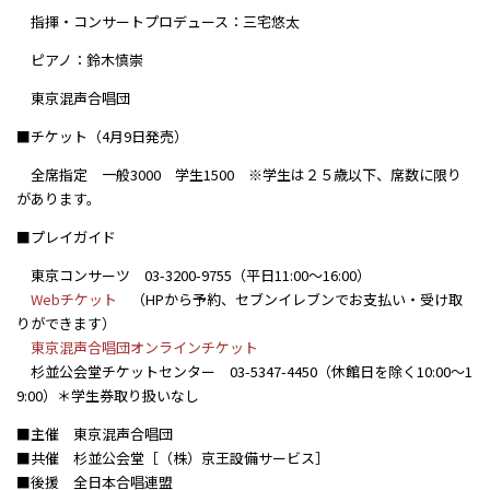
指揮・コンサートプロデュース：三宅悠太
ピアノ：鈴木慎崇
東京混声合唱団
■チケット（4月9日発売）
全席指定 一般3000 学生1500 ※学生は２５歳以下、席数に限り
があります。
■プレイガイド
東京コンサーツ 03-3200-9755（平日11:00～16:00）
Webチケット
（HPから予約、セブンイレブンでお支払い・受け取
りができます）
東京混声合唱団オンラインチケット
杉並公会堂チケットセンター 03-5347-4450（休館日を除く10:00～1
9:00）＊学生券取り扱いなし
■主催 東京混声合唱団
■共催 杉並公会堂［（株）京王設備サービス］
■後援 全日本合唱連盟