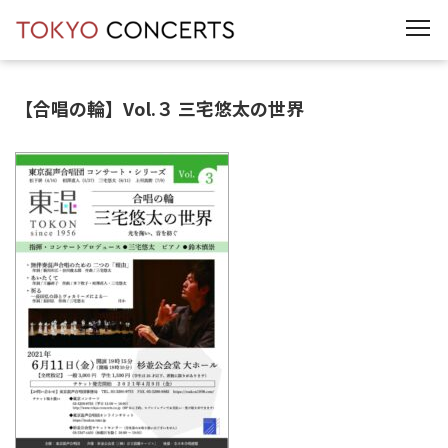
t
o
g
g
l
e
【合唱の輪】Vol.３ 三宅悠太の世界
n
a
v
i
g
a
t
i
o
n