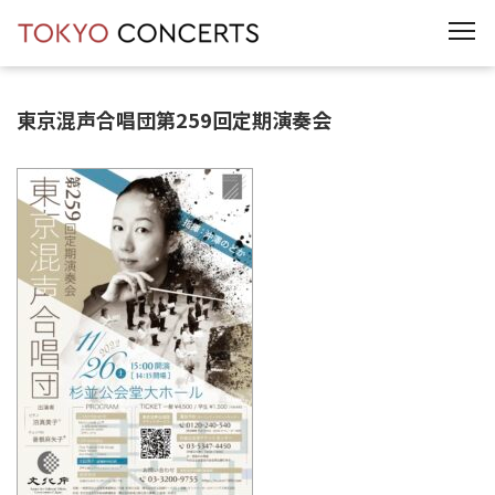
t
o
g
g
l
e
東京混声合唱団第259回定期演奏会
n
a
v
i
g
a
t
i
o
n