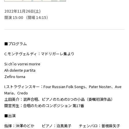
2022年11月26日(土)
開演 15:00 （開場 14:15）
■プログラム
C.モンテヴェルディ：マドリガーレ集より
Si ch’io vorrei morire
Ah dolente partita
Zefiro torna
I.ストラヴィンスキー：Four Russian Folk Songs、Pater Noster、Ave
Maria、Credo
土田英介：混声合唱、ピアノのための3つの小品（委嘱初演作品）
間宮芳生：合唱のためのコンポジション 第17番
■出演
指揮：沖澤のどか ピアノ：泊真美子 チェンバロ：曽根麻矢子