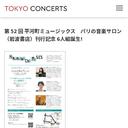
t
o
g
g
l
e
第 52 回 平河町ミュージックス パリの音楽サロン
n
a
（岩波書店）刊行記念 6人組誕生!
v
i
g
a
t
i
o
n