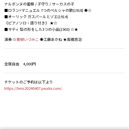
ナルボンヌの蜜蜂 / 子守り / サーカスの子
■ロラン=マニュエル 7つのペルシャの歌(1918) ☀☆
■オーリック ガスパールとゾエ(1914)
《ピアノソロ・語り付き》 ★☆
■サティ 梨の形をした3つの小品(1903) ☆★
演奏:☆
青柳いづみこ
☀工藤あかね ★高橋悠治
全席自由 4,000円
チケットのご予約は以下より
https://hms20240407.peatix.com/