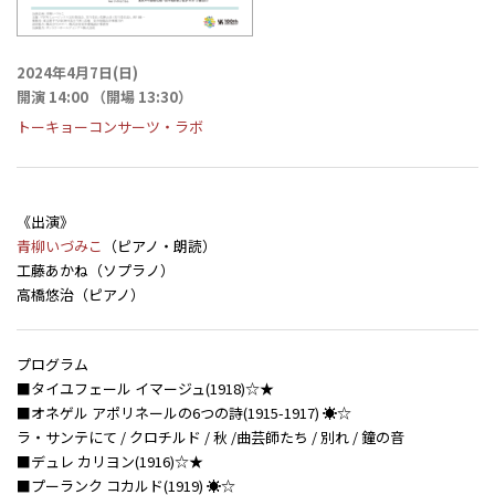
2024年4月7日(日)
開演 14:00 （開場 13:30）
トーキョーコンサーツ・ラボ
《出演》
青柳いづみこ
（ピアノ・朗読）
工藤あかね（ソプラノ）
高橋悠治（ピアノ）
プログラム
■タイユフェール イマージュ(1918)☆★
■オネゲル アポリネールの6つの詩(1915-1917) ☀☆
ラ・サンテにて / クロチルド / 秋 /曲芸師たち / 別れ / 鐘の音
■デュレ カリヨン(1916)☆★
■プーランク コカルド(1919) ☀☆